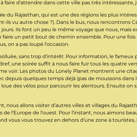
à faire d’attendre dans cette ville pas très intéressante
le du Rajasthan, qui est une des régions les plus intéres
-ils vu autre chose ?). Dans le bus, nous rencontrons C
 5 jours. Ils font un peu le même voyage que nous, mais 
 faire un petit bout de chemin ensemble. Pour une fois 
 on a pas loupé l’occasion.
 polluée, sans trop d’intérêt. Pour information, le fameux
ef, une soirée suffit à nous faire fuir tous les quatre ver
e voir. Les photos du Lonely Planet montrent une citade
sec depuis quelques temps déjà (pas de moussons dans le
on loue des vélos pour parcourir les alentours. Ensuite on
 nous allons visiter d’autres villes et villages du Rajast
ys de l’Europe de l’ouest. Pour l’instant, nous aimons 
and vous vous trouvez en dehors d’une zone à touristes, 