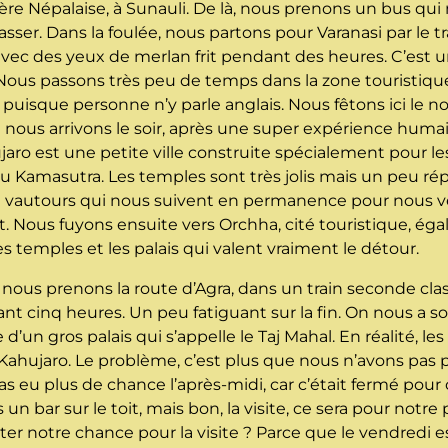
ière Népalaise, à Sunauli. De là, nous prenons un bus qu
asser. Dans la foulée, nous partons pour Varanasi par le 
vec des yeux de merlan frit pendant des heures. C’est u
. Nous passons très peu de temps dans la zone touristique
, puisque personne n’y parle anglais. Nous fêtons ici le nou
ù nous arrivons le soir, après une super expérience humai
aro est une petite ville construite spécialement pour les 
 Kamasutra. Les temples sont très jolis mais un peu répé
de vautours qui nous suivent en permanence pour nous 
Nous fuyons ensuite vers Orchha, cité touristique, éga
s temples et les palais qui valent vraiment le détour.
 nous prenons la route d’Agra, dans un train seconde cla
ant cinq heures. Un peu fatiguant sur la fin. On nous a 
 d’un gros palais qui s’appelle le Taj Mahal. En réalité, 
ahujaro. Le problème, c’est plus que nous n’avons pas pu
eu plus de chance l’après-midi, car c’était fermé pour c
 bar sur le toit, mais bon, la visite, ce sera pour notre
er notre chance pour la visite ? Parce que le vendredi e