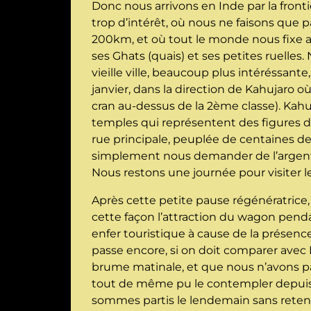
Donc nous arrivons en Inde par la front
trop d’intérêt, où nous ne faisons que p
200km, et où tout le monde nous fixe a
ses Ghats (quais) et ses petites ruelles
vieille ville, beaucoup plus intéréssante
janvier, dans la direction de Kahujaro o
cran au-dessus de la 2ème classe). Kahuj
temples qui représentent des figures du
rue principale, peuplée de centaines 
simplement nous demander de l’argent. 
Nous restons une journée pour visiter le
Après cette petite pause régénératrice,
cette façon l’attraction du wagon pend
enfer touristique à cause de la présence
passe encore, si on doit comparer avec K
brume matinale, et que nous n’avons pas 
tout de même pu le contempler depuis un
sommes partis le lendemain sans retent