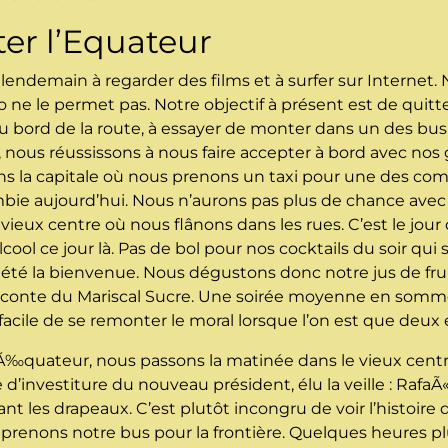
ter l’Equateur
lendemain à regarder des films et à surfer sur Internet.
ne le permet pas. Notre objectif à présent est de quitter
au bord de la route, à essayer de monter dans un des bus
nous réussissons à nous faire accepter à bord avec nos
ans la capitale où nous prenons un taxi pour une des co
lombie aujourd’hui. Nous n’aurons pas plus de chance ave
vieux centre où nous flânons dans les rues. C’est le jour 
ol ce jour là. Pas de bol pour nos cocktails du soir qui 
 été la bienvenue. Nous dégustons donc notre jus de frui
conte du Mariscal Sucre. Une soirée moyenne en somme.
s facile de se remonter le moral lorsque l’on est que deux
Ã‰quateur, nous passons la matinée dans le vieux centre
d’investiture du nouveau président, élu la veille : RafaÃ«l 
itant les drapeaux. C’est plutôt incongru de voir l’histoire
prenons notre bus pour la frontière. Quelques heures pl