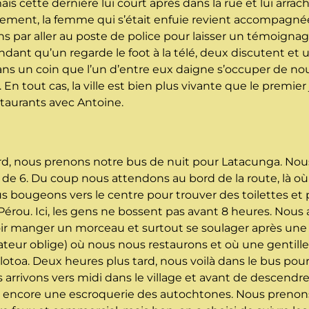
s cette dernière lui court après dans la rue et lui arrac
alement, la femme qui s’était enfuie revient accompagnée d
 par aller au poste de police pour laisser un témoignage
ndant qu’un regarde le foot à la télé, deux discutent et
ns un coin que l’un d’entre eux daigne s’occuper de nou
En tout cas, la ville est bien plus vivante que le premier
staurants avec Antoine.
rd, nous prenons notre bus de nuit pour Latacunga. Nou
 de 6. Du coup nous attendons au bord de la route, là où 
us bougeons vers le centre pour trouver des toilettes et
érou. Ici, les gens ne bossent pas avant 8 heures. Nous
voir manger un morceau et surtout se soulager après un
eur oblige) où nous nous restaurons et où une gentille
otoa. Deux heures plus tard, nous voilà dans le bus pour Q
rrivons vers midi dans le village et avant de descendr
 : encore une escroquerie des autochtones. Nous prenon