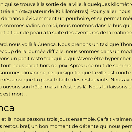
qui se trouve à la sortie de la ville, à quelques kilomèt
entrée en Ã‰quateur de 10 kilomètres). Pour y aller, nou
us demande évidemment un pourboire, et se permet mê
ous sommes radins. A midi, nous montons dans le bus qui
ont à fleur de peau à la suite des aventures de la matinée
rd, nous voilà à Cuenca. Nous prenons un taxi que Thom
contrecoup de la journée difficile, nous sommes dans un m
ons un petit resto tranquille qui s’avère être hyper cher. E
u, tout nous parait hors de prix. Après une nuit de sommeil
ommes dimanche, ce qui signifie que la ville est morte 
ermés ainsi que la quasi-totalité des restaurants. Nous a
ouvons son hôtel mais il n’est pas là. Nous lui laisson
 c’est mort…
nca
et là, nous passons trois jours ensemble. Ça fait vraime
 restos, bref, un bon moment de détente qui nous per