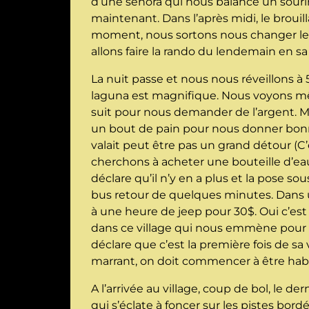
d’une señora qui nous balance un sourire
maintenant. Dans l’après midi, le brouil
moment, nous sortons nous changer les 
allons faire la rando du lendemain en s
La nuit passe et nous nous réveillons à 
laguna est magnifique. Nous voyons mêm
suit pour nous demander de l’argent. M
un bout de pain pour nous donner bonne
valait peut être pas un grand détour (C’e
cherchons à acheter une bouteille d’e
déclare qu’il n’y en a plus et la pose 
bus retour de quelques minutes. Dans 
à une heure de jeep pour 30$. Oui c’es
dans ce village qui nous emmène pour gr
déclare que c’est la première fois de sa 
marrant, on doit commencer à être habit
A l’arrivée au village, coup de bol, le 
qui s’éclate à foncer sur les pistes bordé