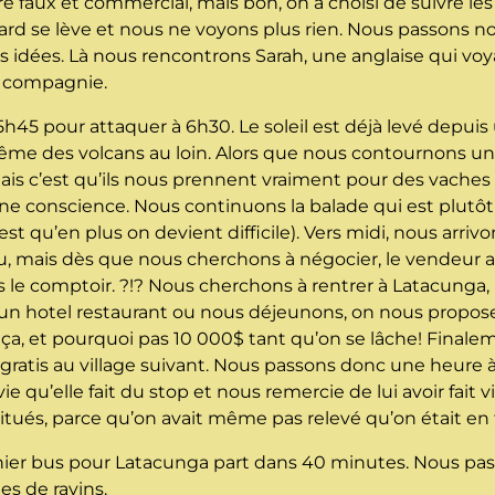
 faux et commercial, mais bon, on a choisi de suivre les 
lard se lève et nous ne voyons plus rien. Nous passons no
idées. Là nous rencontrons Sarah, une anglaise qui voya
a compagnie.
5h45 pour attaquer à 6h30. Le soleil est déjà levé depuis
e des volcans au loin. Alors que nous contournons une p
ais c’est qu’ils nous prennent vraiment pour des vache
 conscience. Nous continuons la balade qui est plutôt 
st qu’en plus on devient difficile). Vers midi, nous arrivo
au, mais dès que nous cherchons à négocier, le vendeur
sous le comptoir. ?!? Nous cherchons à rentrer à Latacung
un hotel restaurant ou nous déjeunons, on nous propos
t ça, et pourquoi pas 10 000$ tant qu’on se lâche! Fina
atis au village suivant. Nous passons donc une heure à l
vie qu’elle fait du stop et nous remercie de lui avoir fait 
ués, parce qu’on avait même pas relevé qu’on était en t
dernier bus pour Latacunga part dans 40 minutes. Nous pas
es de ravins.