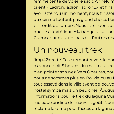
femme tente de voler le sac d’AnneK, mai
crient « Ladron, ladron, ladron,…» et fin
avoir attendu un moment, nous finissons
du coin ne foutent pas grand chose. Pe
« interdit de fumer». Nous attendons da
queue à l’extérieur. Ã‰trange situation. 
Cuenca sur d’autres bars et d’autres re
Un nouveau trek
[img42:droite]Pour remonter vers le no
d’avance, soit 5 heures du matin au lieu
bien pointer son nez. Vers 6 heures, no
nous ne sommes plus en Bolivie ou au P
tout essayé dans la ville avant de pou
hostal sympa mais un peu cher (Ã‰quat
informations pour le trek du laguna Quil
musique andine de mauvais goût. Nous a
réclame la dime pour l’accès au laguna